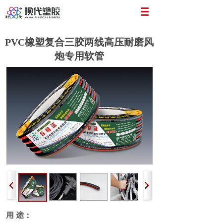
PVC橡塑复合三胶两线高压耐磨风
炮专用软管
用 途：